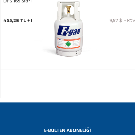
DFS 165 5/8" DRAYER RAKORLU
455,28 TL + KDV
9,57 $
+ KD
F-Gas
FREON R404A 10 KG. TEKRAR DOLDURULABİLİR
DEPOZİTOLU TÜP
E-BÜLTEN ABONELİĞİ