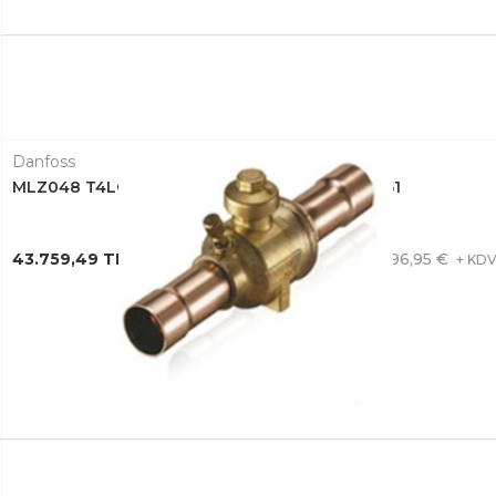
Danfoss
MLZ048 T4LC9A SCROLL KOMPRESÖR 121L8651
43.759,49 TL + KDV
796,95 €
+ KD