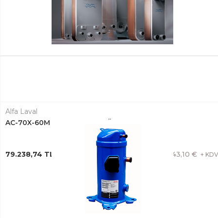
Alfa Laval
AC-70X-60M PLAKALI EŞANJÖR 3287065791
79.238,74 TL + KDV
1.443,10 €
+ KD