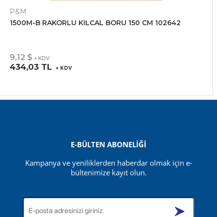
P&M
1500M-B RAKORLU KILCAL BORU 150 CM 102642
9,12 $
+ KDV
434,03 TL
+ KDV
E-BÜLTEN ABONELİĞİ
Kampanya ve yeniliklerden haberdar olmak için e-
bültenimize kayıt olun.