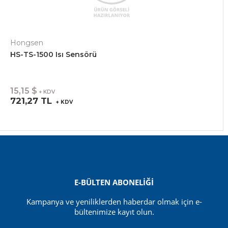
Hongsen
HS-TS-1500 Isı Sensörü
15,15 $
+ KDV
721,27 TL
+ KDV
E-BÜLTEN ABONELİĞİ
Kampanya ve yeniliklerden haberdar olmak için e-
bültenimize kayıt olun.