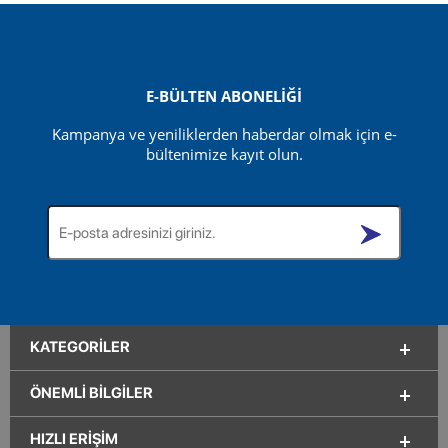
F-Gas
FREON R404A 10 KG. TEKRAR DOLDURULABİLİR
DEPOZİTOLU TÜP
E-BÜLTEN ABONELİĞİ
Kampanya ve yeniliklerden haberdar olmak için e-
bültenimize kayıt olun.
KATEGORILER
ÖNEMLI BILGILER
HIZLI ERIŞIM