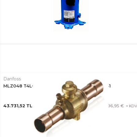
Danfoss
MLZ048 T4LC9A SCROLL KOMPRESÖR 121L8651
43.731,52 TL + KDV
796,95 €
+ KD