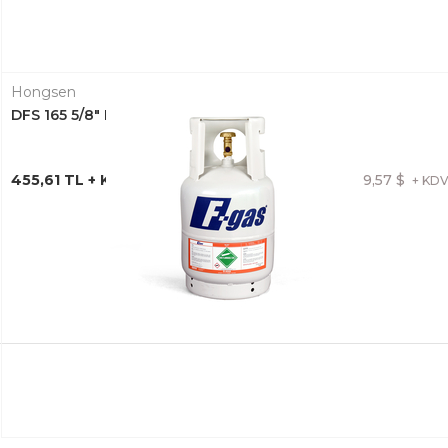
Hongsen
DFS 165 5/8" DRAYER RAKORLU
455,61 TL + KDV
9,57 $
+ KD