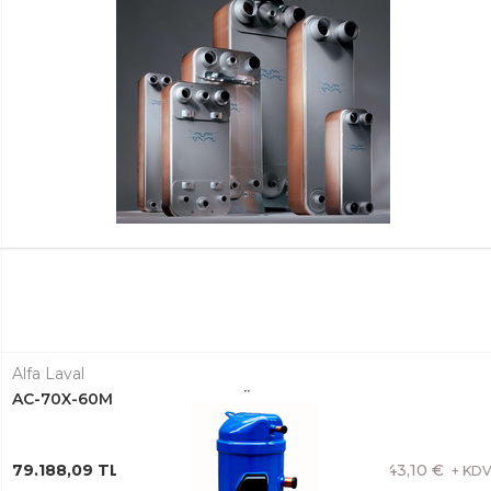
Alfa Laval
AC-70X-60M PLAKALI EŞANJÖR 3287065791
79.188,09 TL + KDV
1.443,10 €
+ KD