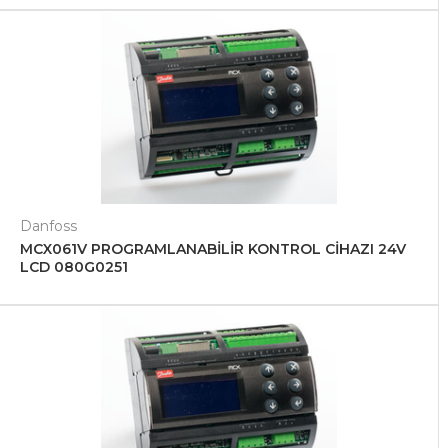
Danfoss
MCX061V PROGRAMLANABİLİR KONTROL CİHAZI 24V
LCD 080G0251