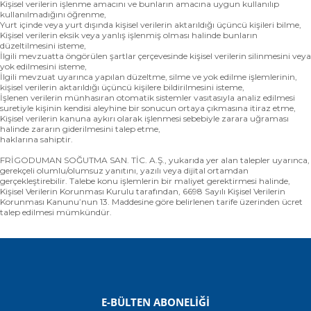
Kişisel verilerin işlenme amacını ve bunların amacına uygun kullanılıp
kullanılmadığını öğrenme,
Yurt içinde veya yurt dışında kişisel verilerin aktarıldığı üçüncü kişileri bilme,
Kişisel verilerin eksik veya yanlış işlenmiş olması halinde bunların
düzeltilmesini isteme,
İlgili mevzuatta öngörülen şartlar çerçevesinde kişisel verilerin silinmesini veya
yok edilmesini isteme,
İlgili mevzuat uyarınca yapılan düzeltme, silme ve yok edilme işlemlerinin,
kişisel verilerin aktarıldığı üçüncü kişilere bildirilmesini isteme,
İşlenen verilerin münhasıran otomatik sistemler vasıtasıyla analiz edilmesi
suretiyle kişinin kendisi aleyhine bir sonucun ortaya çıkmasına itiraz etme,
Kişisel verilerin kanuna aykırı olarak işlenmesi sebebiyle zarara uğraması
halinde zararın giderilmesini talep etme,
haklarına sahiptir.
FRİGODUMAN SOĞUTMA SAN. TİC. A.Ş., yukarıda yer alan talepler uyarınca,
gerekçeli olumlu/olumsuz yanıtını, yazılı veya dijital ortamdan
gerçekleştirebilir. Talebe konu işlemlerin bir maliyet gerektirmesi halinde,
Kişisel Verilerin Korunması Kurulu tarafından, 6698 Sayılı Kişisel Verilerin
Korunması Kanunu’nun 13. Maddesine göre belirlenen tarife üzerinden ücret
talep edilmesi mümkündür.
E-BÜLTEN ABONELİĞİ