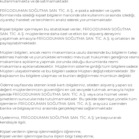
kullanmamakta ve de satmamaktadır.
FRİGODUMAN SOĞUTMA SAN. TİC. A.Ş., e-posta adresleri ve üyelik
formlarında istediği kişisel bilgilerin haricinde site kullanımı sırasında izlediği,
ziyaretçi hareket ve tercihlerini analiz ederek yorumlamaktadır.
Kişisel bilgiler içermeyen bu istatistiksel veriler, FRİGODUMAN SOĞUTMA
SAN. TİC. A.Ş. müşterilerine daha özel ve etkin bir alışveriş deneyimi
yaşatmak amacıyla FRİGODUMAN SOĞUTMA SAN. TİC. A.Ş. iş ortakları ile
paylaşılabilmektedir.
Müşteri bilgileri, ancak resmi makamlarca usulü dairesinde bu bilgilerin talep
edilmesi halinde ve yürürlükteki emredici mevzuat hükümleri gereğince resmi
makamlara açıklama yapmak zorunda olduğu durumlarda resmi
makamlara açıklanabilecektir. Müşterinin sisteme girdiği tüm bilgilere sadece
Müşteri ulaşabilmekte ve bu bilgileri sadece Müşteri değiştirebilmektedir. Bir
başkasının bu bilgilere ulaşması ve bunları değiştirmesi mümkün değildir.
Ödeme sayfasında istenen kredi kartı bilgileriniz, siteden alışveriş yapan siz
değerli müşterilerimizin güvenliğini en üst seviyede tutmak amacıyla hiçbir
şekilde FRİGODUMAN SOĞUTMA SAN. TİC. A.Ş. veya ona hizmet veren
şirketlerin sunucularında tutulmamaktadır. Bu şekilde ödemeye yönelik tüm
işlemlerin FRİGODUMAN SOĞUTMA SAN. TİC. A.Ş. arayüzü üzerinden
banka ve bilgisayarınız arasında gerçekleşmesi sağlanmaktadır.
Üyelerimiz, FRİGODUMAN SOĞUTMA SAN. TİC. A.Ş.’ye başvurarak
kendisiyle ilgili;
Kişisel verilerin işlenip işlenmediğini öğrenme,
Kişisel verileri işlenmişse buna ilişkin bilgi talep etme,