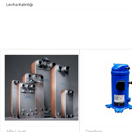
Levha Kalınlığı
Alfa Laval
Danfoss