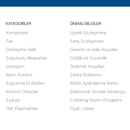
KATEGORILER
ÖNEMLI BILGILER
Kompresör
Üyelik Sözleşmesi
Fan
Satış Sözleşmesi
Genleşme Valfi
Garanti ve İade Koşulları
Soğutucu Akışkanlar
Gizlilik ve Güvenlik
İzolasyon
Teslimat Koşulları
Nem Kontrol
Çerez Kullanımı
Soğutma El Aletleri
KVKK Aydınlatma Metni
Kontrol Cihazları
Elektronik Ürünler Kataloğu
Eşanjör
Fusheng Seçim Programı
Hat Ekipmanları
Fiyat Listesi