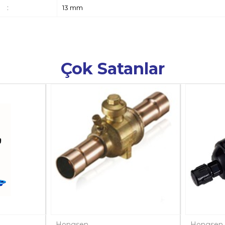
:
13 mm
Çok Satanlar
Hongsen
Hongsen