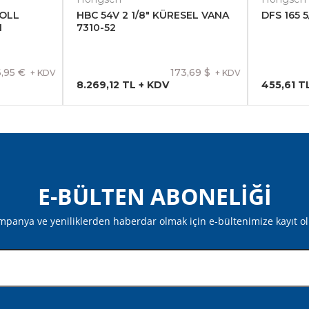
OLL
HBC 54V 2 1/8" KÜRESEL VANA
DFS 165 
1
7310-52
,95 €
173,69 $
+ KDV
+ KDV
8.269,12 TL + KDV
455,61 T
E-BÜLTEN ABONELİĞİ
panya ve yeniliklerden haberdar olmak için e-bültenimize kayıt o