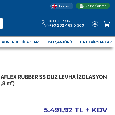
Online Ödeme
English
BIZE ULAŞIN
+90 232 469 0 500
KONTROL CIHAZLARI
ISI EŞANJÖRÜ
HAT EKIPMANLARI
AFLEX RUBBER SS DÜZ LEVHA İZOLASYON
,8 m²)
5.491,92
TL + KDV
: