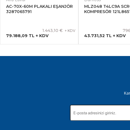
AC-70X-60M PLAKALI EŞANJÖR
MLZ048 T4LC9A SCR
3287065791
KOMPRESÖR 121L865
1.443,10 €
796
+ KDV
79.188,09 TL + KDV
43.731,52 TL + KDV
Kam