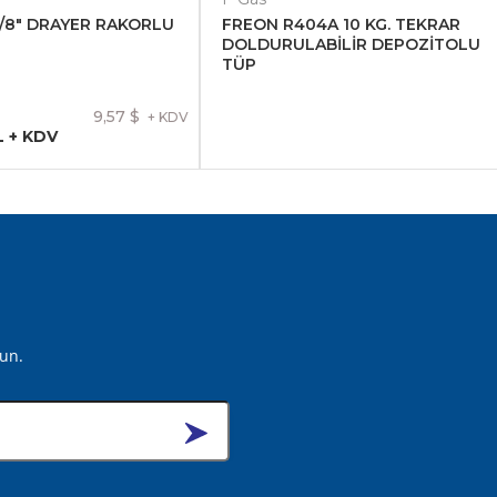
5/8" DRAYER RAKORLU
FREON R404A 10 KG. TEKRAR
DOLDURULABİLİR DEPOZİTOLU
TÜP
9,57 $
+ KDV
L + KDV
lun.