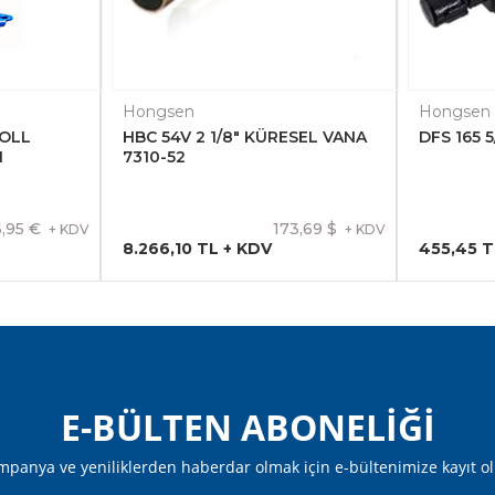
Hongsen
Hongsen
OLL
HBC 54V 2 1/8" KÜRESEL VANA
DFS 165 
1
7310-52
,95 €
173,69 $
+ KDV
+ KDV
8.266,10 TL + KDV
455,45 T
E-BÜLTEN ABONELİĞİ
panya ve yeniliklerden haberdar olmak için e-bültenimize kayıt o