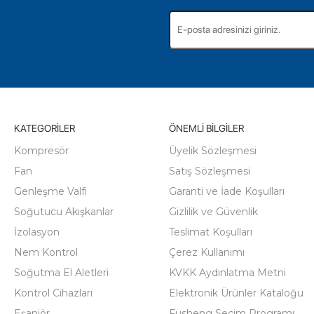
KATEGORILER
ÖNEMLI BILGILER
Kompresör
Üyelik Sözleşmesi
Fan
Satış Sözleşmesi
Genleşme Valfi
Garanti ve İade Koşulları
Soğutucu Akışkanlar
Gizlilik ve Güvenlik
İzolasyon
Teslimat Koşulları
Nem Kontrol
Çerez Kullanımı
Soğutma El Aletleri
KVKK Aydınlatma Metni
Kontrol Cihazları
Elektronik Ürünler Kataloğu
Eşanjör
Fusheng Seçim Programı