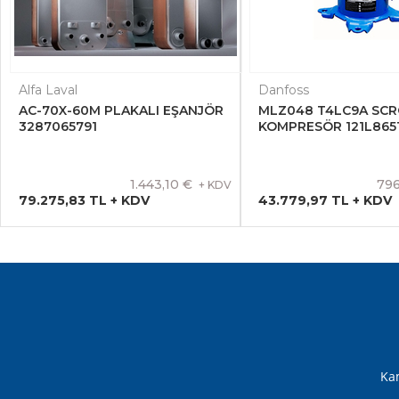
Alfa Laval
Danfoss
AC-70X-60M PLAKALI EŞANJÖR
MLZ048 T4LC9A SCR
3287065791
KOMPRESÖR 121L865
1.443,10 €
796
+ KDV
79.275,83 TL + KDV
43.779,97 TL + KDV
Kam