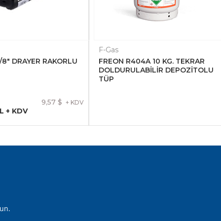
F-Gas
5/8" DRAYER RAKORLU
FREON R404A 10 KG. TEKRAR
DOLDURULABİLİR DEPOZİTOLU
TÜP
9,57 $
+ KDV
L + KDV
lun.