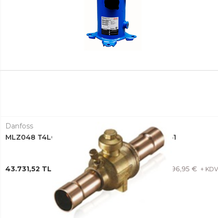
Danfoss
MLZ048 T4LC9A SCROLL KOMPRESÖR 121L8651
43.731,52 TL + KDV
796,95 €
+ KD