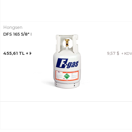
Hongsen
DFS 165 5/8" DRAYER RAKORLU
455,61 TL + KDV
9,57 $
+ KD