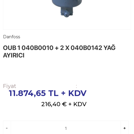
Danfoss
OUB 1 040B0010 + 2 X 040B0142 YAĞ
AYIRICI
Fiyat
:
11.874,65
TL + KDV
216,40 €
+ KDV