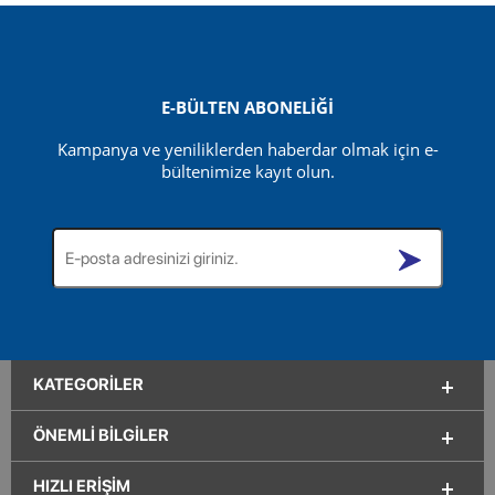
F-Gas
FREON R404A 10 KG. TEKRAR DOLDURULABİLİR
DEPOZİTOLU TÜP
E-BÜLTEN ABONELİĞİ
Kampanya ve yeniliklerden haberdar olmak için e-
bültenimize kayıt olun.
KATEGORILER
ÖNEMLI BILGILER
HIZLI ERIŞIM