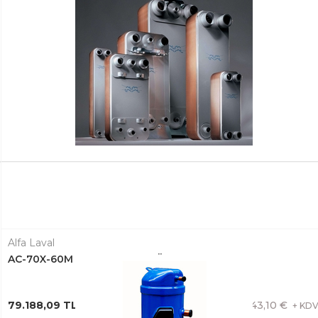
Alfa Laval
AC-70X-60M PLAKALI EŞANJÖR 3287065791
79.188,09 TL + KDV
1.443,10 €
+ KD