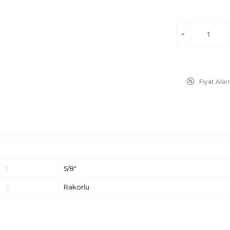
Fiyat Ala
:
5/8"
:
Rakorlu