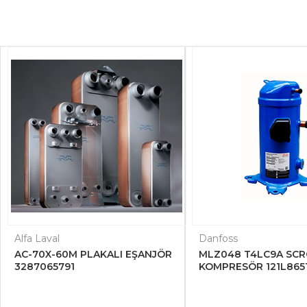
Alfa Laval
Danfoss
AC-70X-60M PLAKALI EŞANJÖR
MLZ048 T4LC9A SCR
3287065791
KOMPRESÖR 121L865