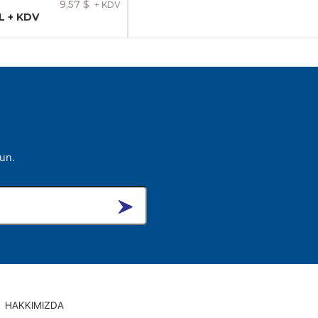
9,57 $
+ KDV
L + KDV
lun.
HAKKIMIZDA