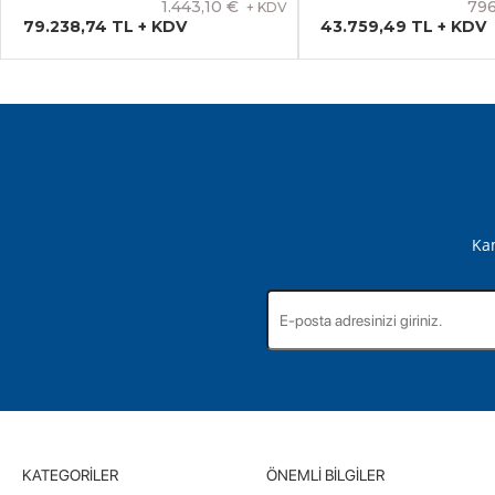
1.443,10 €
796
+ KDV
79.238,74 TL + KDV
43.759,49 TL + KDV
Kam
KATEGORILER
ÖNEMLI BILGILER