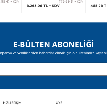
,95 €
173,69 $
+ KDV
+ KDV
8.263,06 TL + KDV
455,28 T
E-BÜLTEN ABONELİĞİ
panya ve yeniliklerden haberdar olmak için e-bültenimize kayıt o
HIZLI ERIŞIM
ÜYE