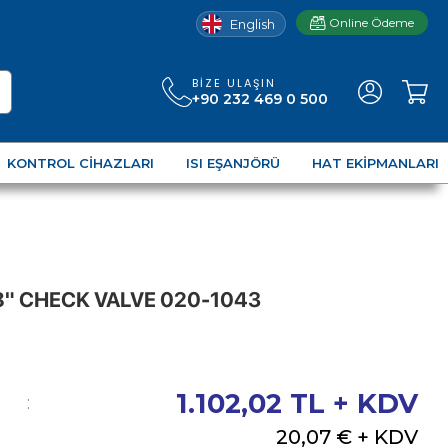
Online Ödeme
English
BIZE ULAŞIN
+90 232 469 0 500
KONTROL CIHAZLARI
ISI EŞANJÖRÜ
HAT EKIPMANLARI
8" CHECK VALVE 020-1043
1.102,02
TL + KDV
:
20,07 €
+ KDV