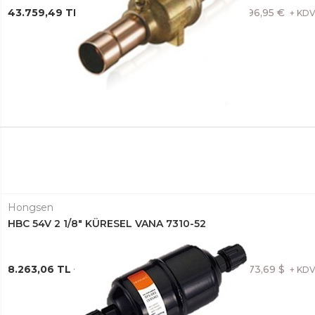
43.759,49 TL + KDV
796,95 €
+ KD
Hongsen
HBC 54V 2 1/8" KÜRESEL VANA 7310-52
8.263,06 TL + KDV
173,69 $
+ KD