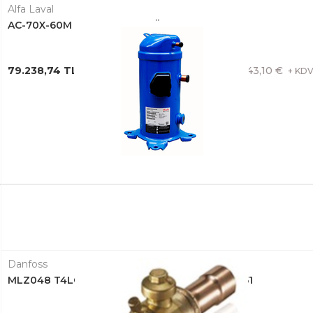
Alfa Laval
AC-70X-60M PLAKALI EŞANJÖR 3287065791
79.238,74 TL + KDV
1.443,10 €
+ KD
Danfoss
MLZ048 T4LC9A SCROLL KOMPRESÖR 121L8651