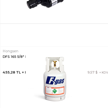
Hongsen
DFS 165 5/8" DRAYER RAKORLU
455,28 TL + KDV
9,57 $
+ KD