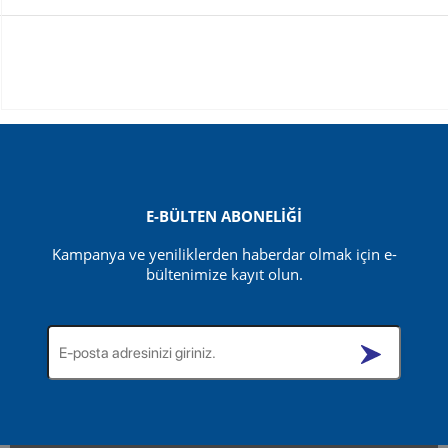
F-Gas
FREON R404A 10 KG. TEKRAR DOLDURULABİLİR
DEPOZİTOLU TÜP
E-BÜLTEN ABONELİĞİ
Kampanya ve yeniliklerden haberdar olmak için e-
bültenimize kayıt olun.