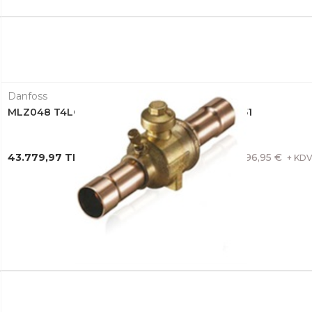
Danfoss
MLZ048 T4LC9A SCROLL KOMPRESÖR 121L8651
43.779,97 TL + KDV
796,95 €
+ KD