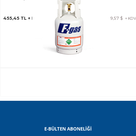
455,45 TL + KDV
9,57 $
+ KD
F-Gas
FREON R404A 10 KG. TEKRAR DOLDURULABİLİR
DEPOZİTOLU TÜP
E-BÜLTEN ABONELİĞİ