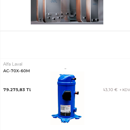
Alfa Laval
AC-70X-60M PLAKALI EŞANJÖR 3287065791
79.275,83 TL + KDV
1.443,10 €
+ KD