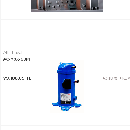
Alfa Laval
AC-70X-60M PLAKALI EŞANJÖR 3287065791
79.188,09 TL + KDV
1.443,10 €
+ KD