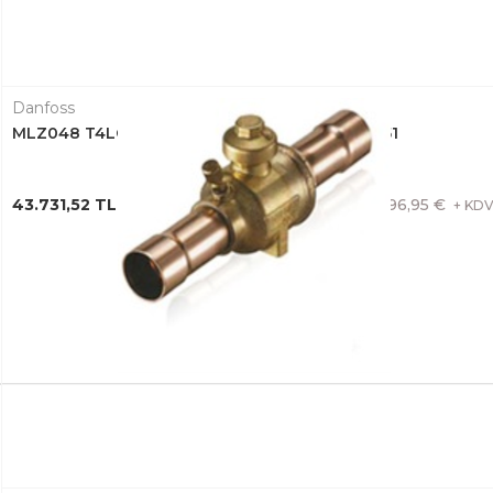
Danfoss
MLZ048 T4LC9A SCROLL KOMPRESÖR 121L8651
43.731,52 TL + KDV
796,95 €
+ KD