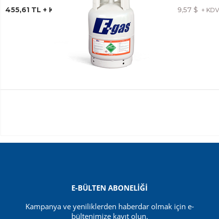
455,61 TL + KDV
9,57 $
+ KD
F-Gas
FREON R404A 10 KG. TEKRAR DOLDURULABİLİR
DEPOZİTOLU TÜP
E-BÜLTEN ABONELİĞİ
Kampanya ve yeniliklerden haberdar olmak için e-
bültenimize kayıt olun.